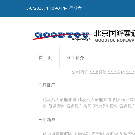
8/8/2026, 1:10:40 PM 星期六
首 页
企业简介
公司简介
企业资质
企业文化
企业
产品展示
脉动八人吊厢索道
脉动六人吊厢索道
四人吊厢式
道
货运索道
索道缆车吊厢
索道缆车设备
索道缆
应用领域
旅游风景度假区
冬季运动
游乐园
城市交通
物资