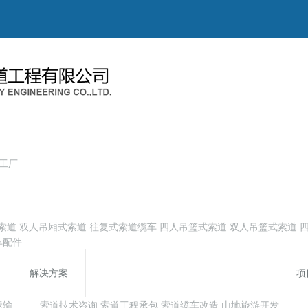
工厂
索道
双人吊厢式索道
往复式索道缆车
四人吊篮式索道
双人吊篮式索道
车配件
解决方案
项
运输
索道技术咨询
索道工程承包
索道缆车改造
山地旅游开发