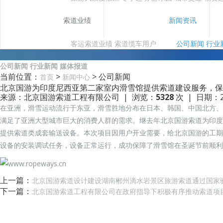
索道业绩
新闻资讯
客运索道业绩
索道缆车用户
公司新闻
行业
公司新闻
行业新闻
媒体报道
当前位置：
>
> 公司新闻
首页
新闻中心
北京国游为印度尼西亚第二家室内滑雪馆提供索道建设服务，保
来源：北京国游索道工程有限公司 | 浏览：
5328
次 | 日期：20
在亚洲，滑雪运动流行于东亚，滑雪胜地分布在日本、韩国、中国北方、
满足了亚洲大型城市巨大的消费人群的需求。继去年北京国游索道为印度
提供索道类成套输送设备。本次项目因用户开业需要，给北京国游的工期
设备的安装调试任务，设备正常运行，成功保障了滑雪
馆
在圣诞节前顺利
上一篇：
北京国游索道设计建设湖南郴州滴水岩景区旅游索道通过国家
下一篇：
北京国游索道工程有限公司在政府指导下积极有序推动索道项