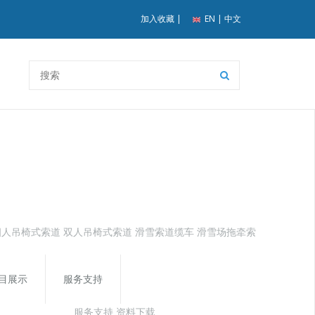
加入收藏
|
EN
|
中文
四人吊椅式索道
双人吊椅式索道
滑雪索道缆车
滑雪场拖牵索
目展示
服务支持
服务支持
资料下载